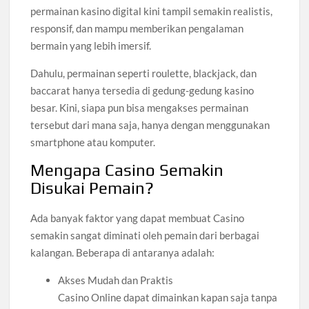
permainan kasino digital kini tampil semakin realistis,
responsif, dan mampu memberikan pengalaman
bermain yang lebih imersif.
Dahulu, permainan seperti roulette, blackjack, dan
baccarat hanya tersedia di gedung-gedung kasino
besar. Kini, siapa pun bisa mengakses permainan
tersebut dari mana saja, hanya dengan menggunakan
smartphone atau komputer.
Mengapa Casino Semakin
Disukai Pemain?
Ada banyak faktor yang dapat membuat Casino
semakin sangat diminati oleh pemain dari berbagai
kalangan. Beberapa di antaranya adalah:
Akses Mudah dan Praktis
Casino Online dapat dimainkan kapan saja tanpa