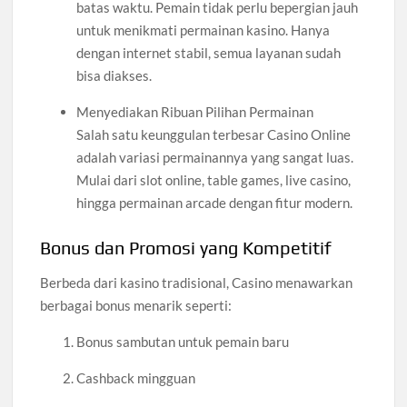
batas waktu. Pemain tidak perlu bepergian jauh
untuk menikmati permainan kasino. Hanya
dengan internet stabil, semua layanan sudah
bisa diakses.
Menyediakan Ribuan Pilihan Permainan
Salah satu keunggulan terbesar Casino Online
adalah variasi permainannya yang sangat luas.
Mulai dari slot online, table games, live casino,
hingga permainan arcade dengan fitur modern.
Bonus dan Promosi yang Kompetitif
Berbeda dari kasino tradisional, Casino menawarkan
berbagai bonus menarik seperti:
Bonus sambutan untuk pemain baru
Cashback mingguan