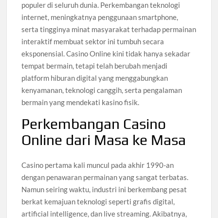
populer di seluruh dunia. Perkembangan teknologi
internet, meningkatnya penggunaan smartphone,
serta tingginya minat masyarakat terhadap permainan
interaktif membuat sektor ini tumbuh secara
eksponensial. Casino Online kini tidak hanya sekadar
tempat bermain, tetapi telah berubah menjadi
platform hiburan digital yang menggabungkan
kenyamanan, teknologi canggih, serta pengalaman
bermain yang mendekati kasino fisik.
Perkembangan Casino
Online dari Masa ke Masa
Casino pertama kali muncul pada akhir 1990-an
dengan penawaran permainan yang sangat terbatas.
Namun seiring waktu, industri ini berkembang pesat
berkat kemajuan teknologi seperti grafis digital,
artificial intelligence, dan live streaming. Akibatnya,