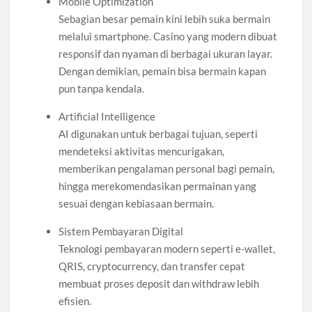
Mobile Optimization
Sebagian besar pemain kini lebih suka bermain
melalui smartphone. Casino yang modern dibuat
responsif dan nyaman di berbagai ukuran layar.
Dengan demikian, pemain bisa bermain kapan
pun tanpa kendala.
Artificial Intelligence
AI digunakan untuk berbagai tujuan, seperti
mendeteksi aktivitas mencurigakan,
memberikan pengalaman personal bagi pemain,
hingga merekomendasikan permainan yang
sesuai dengan kebiasaan bermain.
Sistem Pembayaran Digital
Teknologi pembayaran modern seperti e-wallet,
QRIS, cryptocurrency, dan transfer cepat
membuat proses deposit dan withdraw lebih
efisien.