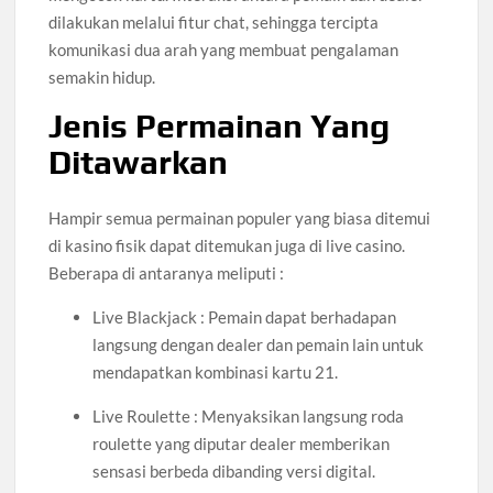
dilakukan melalui fitur chat, sehingga tercipta
komunikasi dua arah yang membuat pengalaman
semakin hidup.
Jenis Permainan Yang
Ditawarkan
Hampir semua permainan populer yang biasa ditemui
di kasino fisik dapat ditemukan juga di live casino.
Beberapa di antaranya meliputi :
Live Blackjack : Pemain dapat berhadapan
langsung dengan dealer dan pemain lain untuk
mendapatkan kombinasi kartu 21.
Live Roulette : Menyaksikan langsung roda
roulette yang diputar dealer memberikan
sensasi berbeda dibanding versi digital.