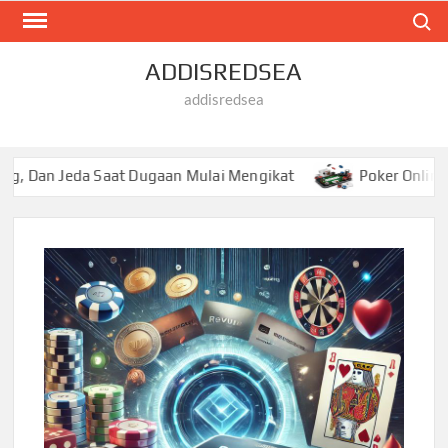
Skip
Search
to
content
ADDISREDSEA
addisredsea
n Jeda Saat Dugaan Mulai Mengikat
Poker Online : Meny