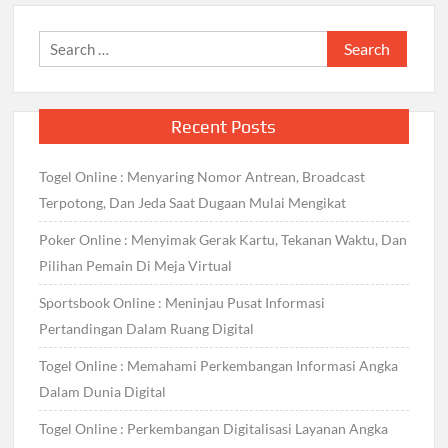
Search
for:
Recent Posts
Togel Online : Menyaring Nomor Antrean, Broadcast
Terpotong, Dan Jeda Saat Dugaan Mulai Mengikat
Poker Online : Menyimak Gerak Kartu, Tekanan Waktu, Dan
Pilihan Pemain Di Meja Virtual
Sportsbook Online : Meninjau Pusat Informasi
Pertandingan Dalam Ruang Digital
Togel Online : Memahami Perkembangan Informasi Angka
Dalam Dunia Digital
Togel Online : Perkembangan Digitalisasi Layanan Angka