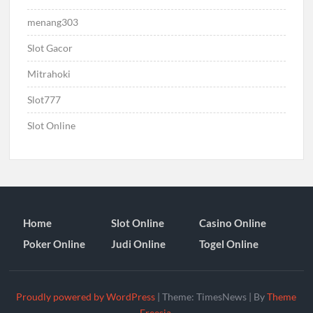
menang303
Slot Gacor
Mitrahoki
Slot777
Slot Online
Home
Slot Online
Casino Online
Poker Online
Judi Online
Togel Online
Proudly powered by WordPress
|
Theme: TimesNews
|
By
Theme
Freesia
.