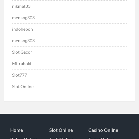
nikmat33
menang303
indoheboh
menang303
Slot Gacor
Mitrahoki
Slot777
Slot Online
Home
Slot Online
Casino Online