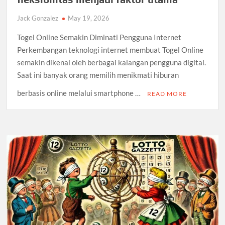
Jack Gonzalez
May 19, 2026
Togel Online Semakin Diminati Pengguna Internet
Perkembangan teknologi internet membuat Togel Online
semakin dikenal oleh berbagai kalangan pengguna digital.
Saat ini banyak orang memilih menikmati hiburan
berbasis online melalui smartphone …
READ MORE