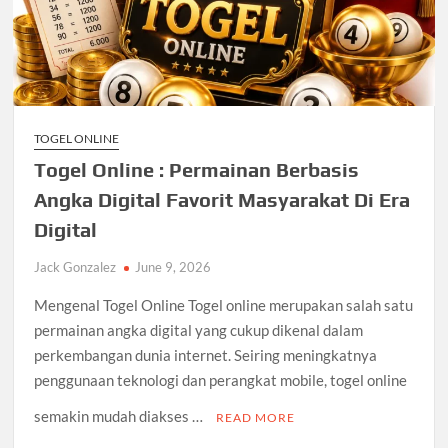
TOGEL ONLINE
Togel Online : Permainan Berbasis
Angka Digital Favorit Masyarakat Di Era
Digital
Jack Gonzalez
June 9, 2026
Mengenal Togel Online Togel online merupakan salah satu
permainan angka digital yang cukup dikenal dalam
perkembangan dunia internet. Seiring meningkatnya
penggunaan teknologi dan perangkat mobile, togel online
semakin mudah diakses …
READ MORE