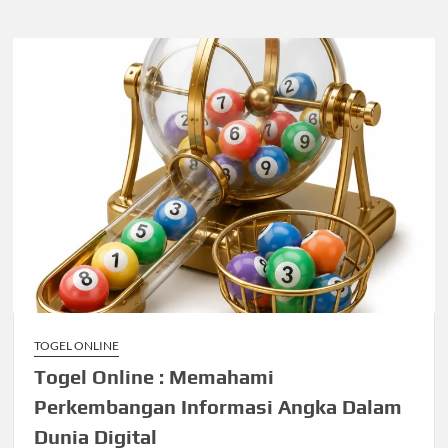
TOGEL ONLINE
Togel Online : Memahami
Perkembangan Informasi Angka Dalam
Dunia Digital