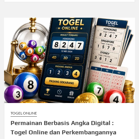
TOGEL ONLINE
Permainan Berbasis Angka Digital :
Togel Online dan Perkembangannya