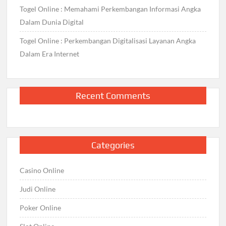
Togel Online : Memahami Perkembangan Informasi Angka
Dalam Dunia Digital
Togel Online : Perkembangan Digitalisasi Layanan Angka
Dalam Era Internet
Recent Comments
Categories
Casino Online
Judi Online
Poker Online