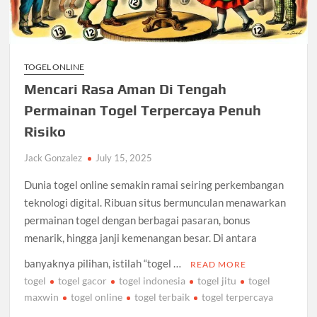
TOGEL ONLINE
Mencari Rasa Aman Di Tengah
Permainan Togel Terpercaya Penuh
Risiko
Jack Gonzalez
July 15, 2025
Dunia togel online semakin ramai seiring perkembangan
teknologi digital. Ribuan situs bermunculan menawarkan
permainan togel dengan berbagai pasaran, bonus
menarik, hingga janji kemenangan besar. Di antara
banyaknya pilihan, istilah “togel …
READ MORE
togel
togel gacor
togel indonesia
togel jitu
togel
maxwin
togel online
togel terbaik
togel terpercaya