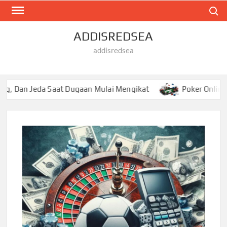
Skip
Search
to
content
ADDISREDSEA
addisredsea
an Jeda Saat Dugaan Mulai Mengikat
Poker Online : Meny