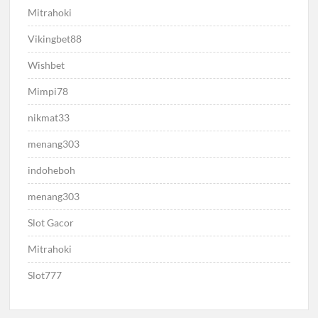
Mitrahoki
Vikingbet88
Wishbet
Mimpi78
nikmat33
menang303
indoheboh
menang303
Slot Gacor
Mitrahoki
Slot777