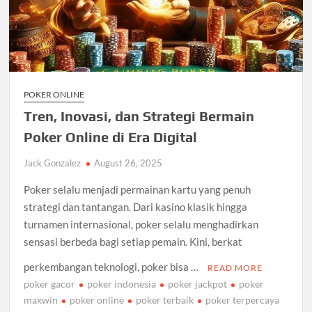
POKER ONLINE
Tren, Inovasi, dan Strategi Bermain
Poker Online di Era Digital
Jack Gonzalez
August 26, 2025
Poker selalu menjadi permainan kartu yang penuh
strategi dan tantangan. Dari kasino klasik hingga
turnamen internasional, poker selalu menghadirkan
sensasi berbeda bagi setiap pemain. Kini, berkat
perkembangan teknologi, poker bisa …
READ MORE
poker gacor
poker indonesia
poker jackpot
poker
maxwin
poker online
poker terbaik
poker terpercaya