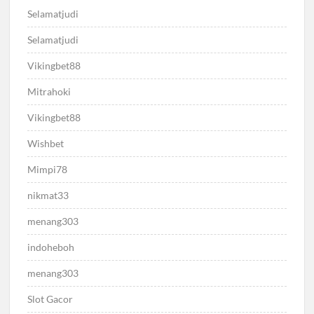
Selamatjudi
Selamatjudi
Vikingbet88
Mitrahoki
Vikingbet88
Wishbet
Mimpi78
nikmat33
menang303
indoheboh
menang303
Slot Gacor